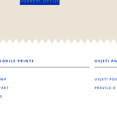
ODABERI OPCIJE
CODILE PRINTS
UVJETI P
AMA
UVJETI PO
TAKT
PRAVILA O
S