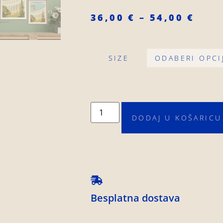
36,00
€
–
54,00
€
SIZE
DODAJ U KOŠARICU
Besplatna dostava