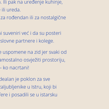
 Ili pak na uređenje kuhinje,
ili ureda.
 za rođendan ili za nostalgične
 suveniri već i da su posteri
slovne partnere i kolege.
e uspomene na zid jer svaki od
amostalno osvježiti prostoriju,
— ko nacrtani!
dealan je poklon za sve
aljubljenike u Istru, koji bi
ere i posadili se u istarsku