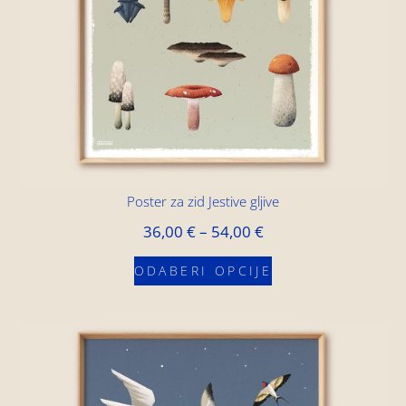
Poster za zid Jestive gljive
36,00
€
–
54,00
€
ODABERI OPCIJE