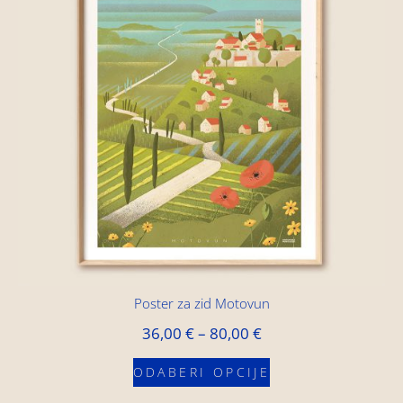
Poster za zid Motovun
36,00
€
–
80,00
€
ODABERI OPCIJE