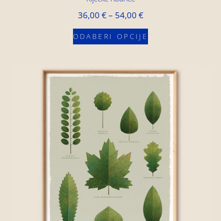
36,00
€
–
54,00
€
ODABERI OPCIJE