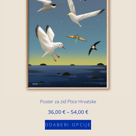
Poster za zid Ptice Hrvatske
36,00
€
–
54,00
€
ODABERI OPCIJE