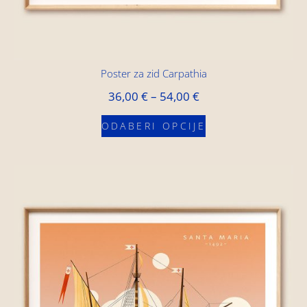
Poster za zid Carpathia
36,00
€
–
54,00
€
ODABERI OPCIJE