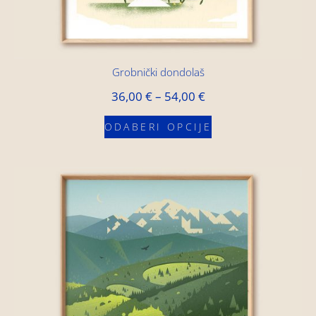
Grobnički dondolaš
36,00
€
–
54,00
€
ODABERI OPCIJE