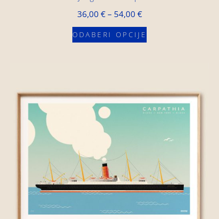
36,00
€
–
54,00
€
ODABERI OPCIJE