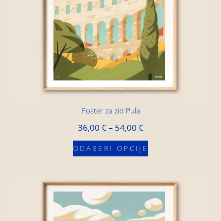
Poster za zid Pula
36,00
€
–
54,00
€
ODABERI OPCIJE