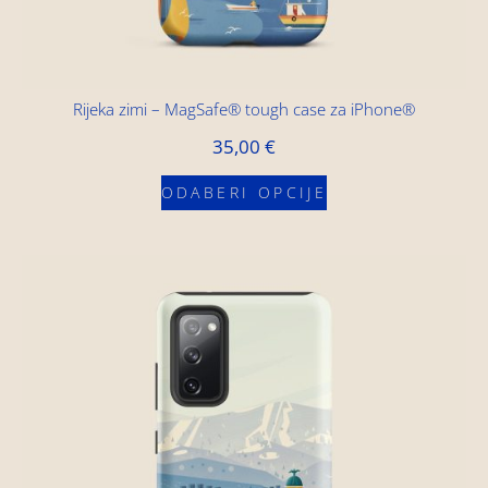
Rijeka zimi – MagSafe® tough case za iPhone®
35,00
€
ODABERI OPCIJE