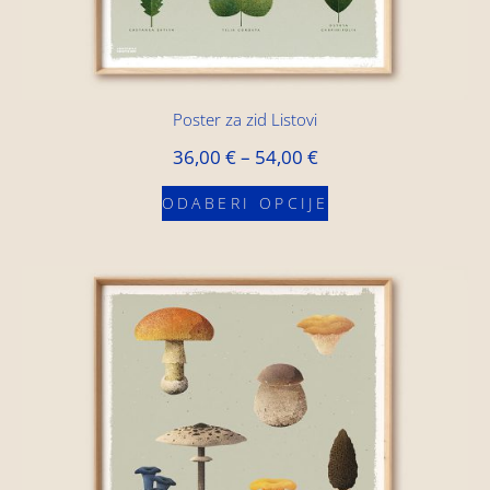
Poster za zid Listovi
36,00
€
–
54,00
€
ODABERI OPCIJE