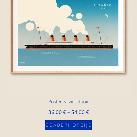
Poster za zid Titanic
36,00
€
–
54,00
€
ODABERI OPCIJE