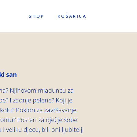
SHOP
KOŠARICA
ki san
ljima? Njihovom mladuncu za
? I zadnje pelene? Koji je
školu? Poklon za završavanje
lomu? Posteri za dječje sobe
 veliku djecu, bili oni ljubitelji