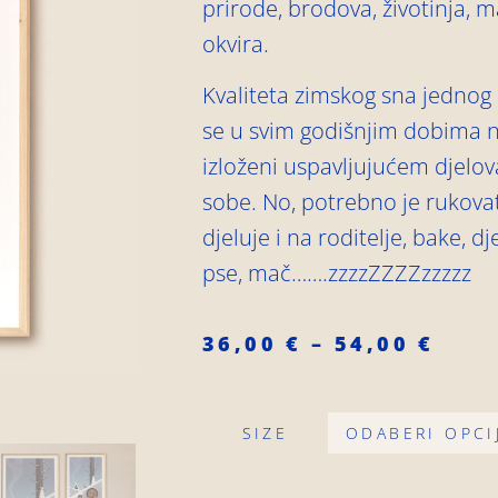
prirode, brodova, životinja, 
okvira.
Kvaliteta zimskog sna jedno
se u svim godišnjim dobima n
izloženi uspavljujućem djelov
sobe. No, potrebno je rukovat
djeluje i na roditelje, bake, d
pse, mač…….zzzzZZZZzzzzz
36,00
€
–
54,00
€
SIZE