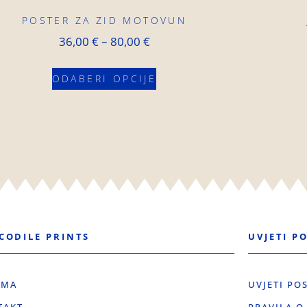
POSTER ZA ZID MOTOVUN
36,00
€
–
80,00
€
ODABERI OPCIJE
CODILE PRINTS
UVJETI P
AMA
UVJETI PO