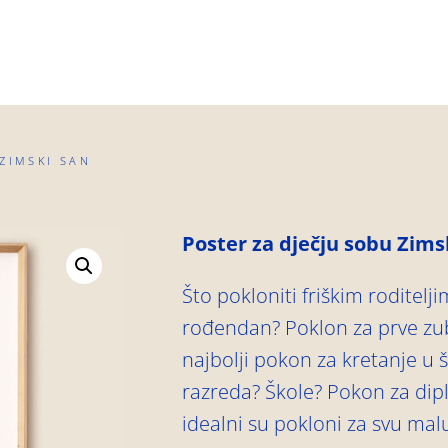
ZIMSKI SAN
Poster za dječju sobu Zims
Što pokloniti friškim rodite
rođendan? Poklon za prve zube
najbolji pokon za kretanje u 
razreda? Škole? Pokon za dip
idealni su pokloni za svu malu i