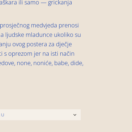
maškara ili samo — grickanja
g prosječnog medvjeda prenosi
a ljudske mladunce ukoliko su
anju ovog postera za dječje
i s oprezom jer na isti način
jedove, none, noniće, babe, dide,