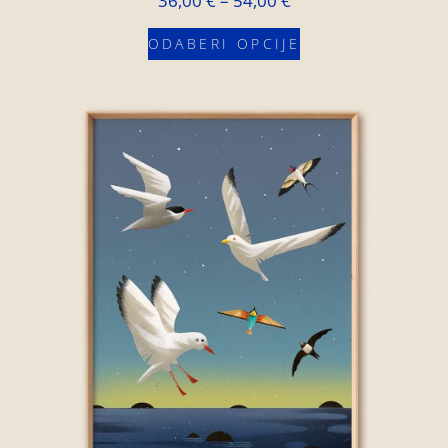
36,00
€
–
54,00
€
ODABERI OPCIJE