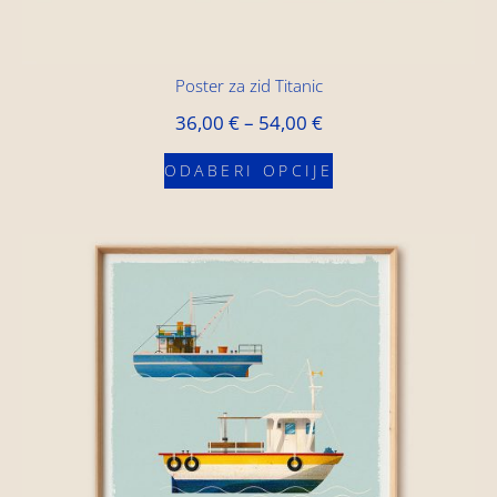
Poster za zid Titanic
36,00
€
–
54,00
€
ODABERI OPCIJE