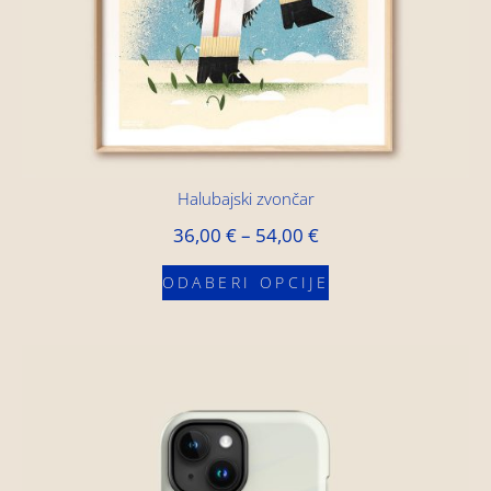
Halubajski zvončar
36,00
€
–
54,00
€
ODABERI OPCIJE