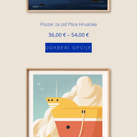
Poster za zid Ptice Hrvatske
36,00
€
–
54,00
€
ODABERI OPCIJE