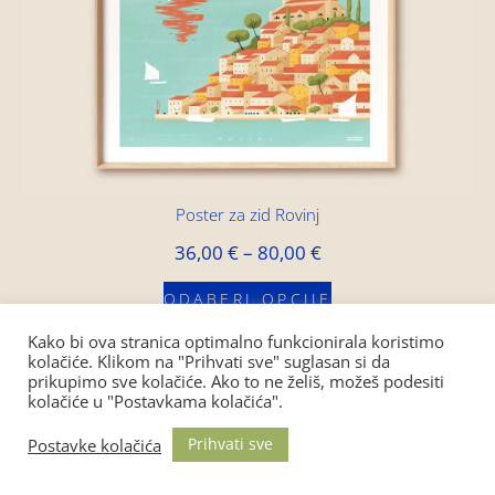
Poster za zid Rovinj
36,00
€
–
80,00
€
ODABERI OPCIJE
Kako bi ova stranica optimalno funkcionirala koristimo
kolačiće. Klikom na "Prihvati sve" suglasan si da
prikupimo sve kolačiće. Ako to ne želiš, možeš podesiti
kolačiće u "Postavkama kolačića".
Prihvati sve
Postavke kolačića