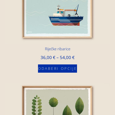
Riječke ribarice
36,00
€
–
54,00
€
ODABERI OPCIJE