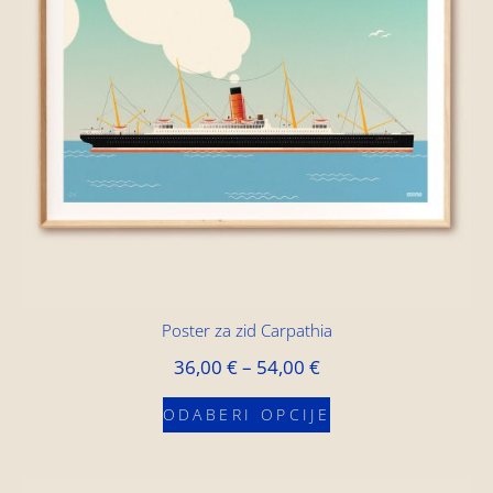
Poster za zid Carpathia
36,00
€
–
54,00
€
ODABERI OPCIJE