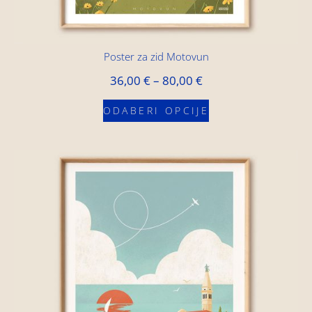
Poster za zid Motovun
36,00
€
–
80,00
€
ODABERI OPCIJE