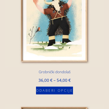
Grobnički dondolaš
36,00
€
–
54,00
€
ODABERI OPCIJE