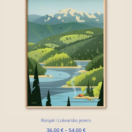
Risnjak i Lokvarsko jezero
36,00
€
–
54,00
€