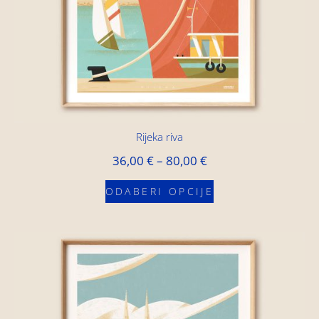
Rijeka riva
36,00
€
–
80,00
€
ODABERI OPCIJE