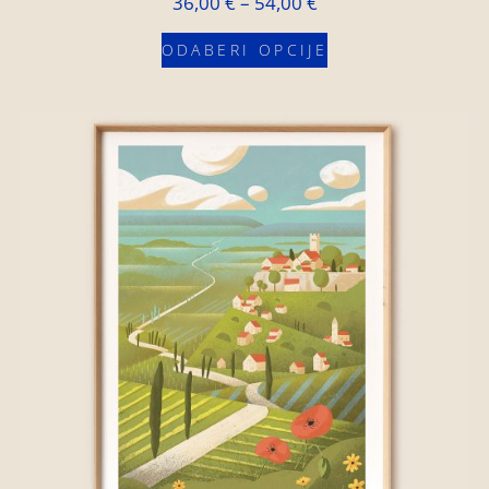
36,00
€
–
54,00
€
ODABERI OPCIJE