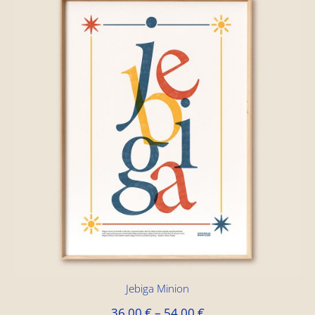
Jebiga Minion
36,00
€
–
54,00
€