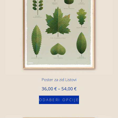
Poster za zid Listovi
36,00
€
–
54,00
€
ODABERI OPCIJE