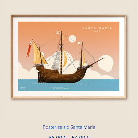
Poster za zid Santa Maria
36,00
€
–
54,00
€